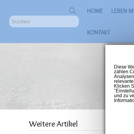
0
HOME
LEBEN M
S
u
KONTAKT
c
h
e
n
ME
.
.
.
Größte
für Me
Post-V
ME/
Weitere Artikel