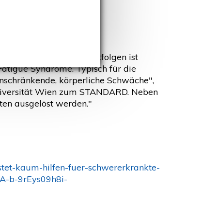
dard)
ine der schwersten Spätfolgen ist
Fatigue Syndrome. Typisch für die
einschränkende, körperliche Schwäche",
Universität Wien zum STANDARD. Neben
ten ausgelöst werden."
stet-kaum-hilfen-fuer-schwererkrankte-
A-b-9rEys09h8i-