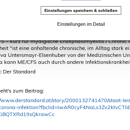
h Corona-Infektion (Der Stan
rstellt: 21. Februar 2022
Symptome von Long-Covid-Erkrankten sind zahlreich. E
S – kurz für myalgische Enzephalomyelitis / Chronic 
eit "ist eine anhaltende chronische, im Alltag stark 
Eva Untersmayr-Elsenhuber von der Medizinischen 
a kann ME/CFS auch durch andere Infektionskrankhei
:
Der Standard
eht's zum Beitrag:
://www.derstandard.at/story/2000132741470/staat-lei
corona-infektion?fbclid=IwAR0cyF4NaLs3Zv2ktvCTld
KiBQTXRd19sQkrawCc