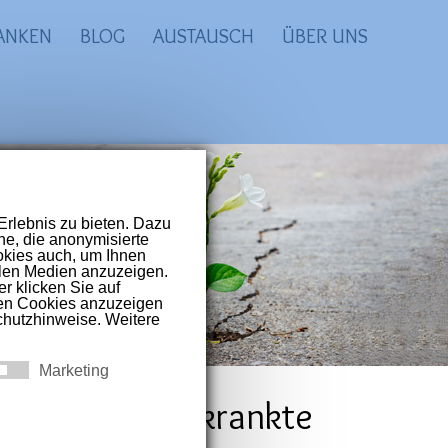
ANKEN
BLOG
AUSTAUSCH
ÜBER UNS
prachigen Raum
t-Covid und
e für Schwererkrankte