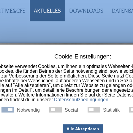
IT ME&CFS
AKTUELLES
DOWNLOADS
DATENB
-CFS Portal
 Online-Selbsthilfegruppe im deutschs
nschen die an
ME, CFS, Long-Covid, Pos
ac-Syndrom
erkrankt sind.
CFS - Staat leistet kaum Hilf