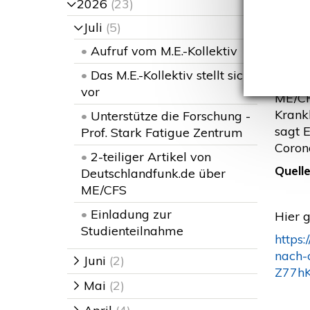
nac
2026
(23)
>
Juli
(5)
>
•
Aufruf vom M.E.-Kollektiv
E
•
Das M.E.-Kollektiv stellt sich
"Die 
vor
ME/CF
Krankh
•
Unterstütze die Forschung -
sagt 
Prof. Stark Fatigue Zentrum
Coron
•
2-teiliger Artikel von
Quelle
Deutschlandfunk.de über
ME/CFS
•
Einladung zur
Hier g
Studienteilnahme
https
nach-
Juni
(2)
>
Z77h
Mai
(2)
>