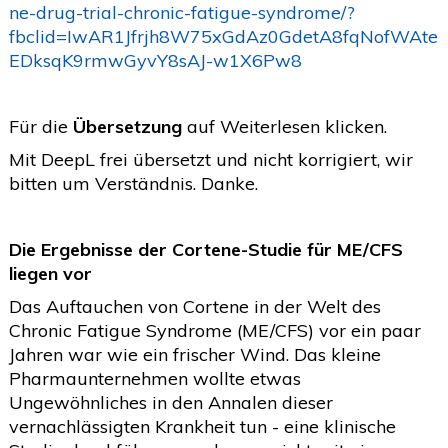
ne-drug-trial-chronic-fatigue-syndrome/?
2020
(26)
>
fbclid=IwAR1Jfrjh8W75xGdAz0GdetA8fqNofWAte
EDksqK9rmwGyvY8sAJ-w1X6Pw8
2019
(45)
>
2018
(3)
>
Für die
Übersetzung
auf Weiterlesen klicken.
2017
(4)
>
Mit DeepL frei übersetzt und nicht korrigiert, wir
2016
(1)
>
bitten um Verständnis. Danke.
2015
(2)
>
Die Ergebnisse der Cortene-Studie für ME/CFS
liegen vor
Das Auftauchen von Cortene in der Welt des
Chronic Fatigue Syndrome (ME/CFS) vor ein paar
Jahren war wie ein frischer Wind. Das kleine
Pharmaunternehmen wollte etwas
Ungewöhnliches in den Annalen dieser
vernachlässigten Krankheit tun - eine klinische