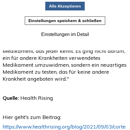
"Das Auftauchen von Cortene in der Welt des
•
Einladung zur Studienteilnahme
Chronic Fatigue Syndrome (ME/CFS) vor ein paar
Jahren war wie ein frischer Wind. Das kleine
Juni
(2)
>
Pharmaunternehmen wollte etwas
Ungewöhnliches in den Annalen dieser
Mai
(2)
>
vernachlässigten Krankheit tun - eine klinische
April
(4)
>
Studie durchführen - und zwar nicht mit einem
Medikament, das jeder kennt. Es ging nicht darum,
März
(1)
>
ein für andere Krankheiten verwendetes
Februar
(5)
>
Medikament umzuwidmen, sondern ein neuartiges
Medikament zu testen, das für keine andere
Januar
(4)
>
Krankheit angeboten wird."
2025
(72)
>
2024
(153)
>
Quelle:
Health Rising
2023
(18)
>
Hier geht's zum Beitrag:
2022
(119)
>
https://www.healthrising.org/blog/2021/09/03/corte
2021
(468)
>