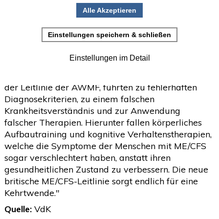
Fatigue-Syndrom (ME/CFS) zu. Hierbei handelt es
•
Einladung zur Studienteilnahme
sich um eine schwere neuroimmunologische
Erkrankung, die oft mit einem hohen Grad
Juni
(2)
>
körperlicher Behinderung einhergeht. In
Deutschland sind davon etwa 250.000 Menschen
Mai
(2)
>
betroffen, weltweit sogar ca. 17 Millionen. Die
April
(4)
>
bisherigen Behandlungsempfehlungen, etwa aus
der Leitlinie der AWMF, führten zu fehlerhaften
März
(1)
>
Diagnosekriterien, zu einem falschen
Februar
(5)
>
Krankheitsverständnis und zur Anwendung
falscher Therapien. Hierunter fallen körperliches
Januar
(4)
>
Aufbautraining und kognitive Verhaltenstherapien,
2025
(72)
welche die Symptome der Menschen mit ME/CFS
>
sogar verschlechtert haben, anstatt ihren
2024
(153)
>
gesundheitlichen Zustand zu verbessern. Die neue
2023
(18)
britische ME/CFS-Leitlinie sorgt endlich für eine
>
Kehrtwende."
2022
(119)
>
Quelle:
VdK
2021
(468)
>