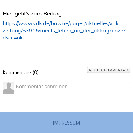
2020
(26)
>
Hier geht's zum Beitrag:
2019
(45)
>
https://www.vdk.de/bawue/pages/aktuelles/vdk-
2018
(3)
zeitung/83915/mecfs_leben_an_der_akkugrenze?
>
dscc=ok
2017
(4)
>
2016
(1)
>
2015
(2)
>
NEUER KOMMENTAR
Kommentare (
0
)
IMPRESSUM